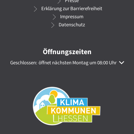
Presse
Erklärung zur Barrierefreiheit
Impressum
Datenschutz
Öffnungszeiten
Klicken, um weitere Öffnungs- oder Schließzeiten auszuble
Geschlossen:
öffnet nächsten Montag um 08:00 Uhr