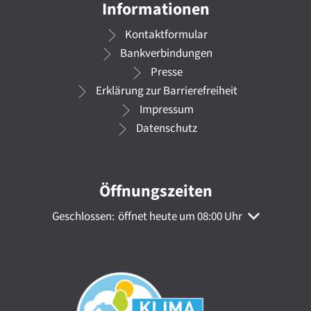
Informationen
Kontaktformular
Bankverbindungen
Presse
Erklärung zur Barrierefreiheit
Impressum
Datenschutz
Öffnungszeiten
Klicken, um weitere Öffnungs- oder Schließzeiten au
Geschlossen:
öffnet heute um 08:00 Uhr