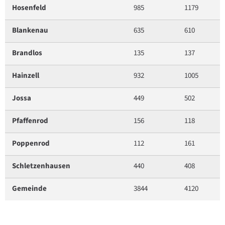
Hosenfeld
985
1179
Blankenau
635
610
Brandlos
135
137
Hainzell
932
1005
Jossa
449
502
Pfaffenrod
156
118
Poppenrod
112
161
Schletzenhausen
440
408
Gemeinde
3844
4120